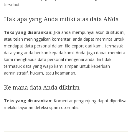
tersebut.
Hak apa yang Anda miliki atas data ANda
Teks yang disarankan:
Jika anda mempunyai akun di situs ini,
atau telah meninggalkan komentar, anda dapat meminta untuk
mendapat data personal dalam file export dari kami, termasuk
data yang anda berikan kepada kami. Anda juga dapat meminta
kami menghapus data personal mengenai anda. Ini tidak
termasuk data yang wajib kami simpan untuk keperluan
administratif, hukum, atau keamanan.
Ke mana data Anda dikirim
Teks yang disarankan:
Komentar pengunjung dapat diperiksa
melalui layanan deteksi spam otomatis.