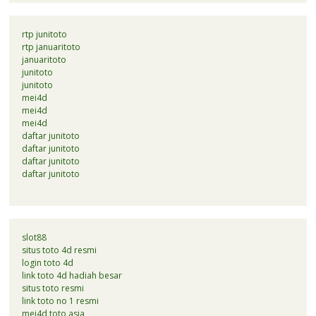
rtp junitoto
rtp januaritoto
januaritoto
junitoto
junitoto
mei4d
mei4d
mei4d
daftar junitoto
daftar junitoto
daftar junitoto
daftar junitoto
slot88
situs toto 4d resmi
login toto 4d
link toto 4d hadiah besar
situs toto resmi
link toto no 1 resmi
mei4d toto asia