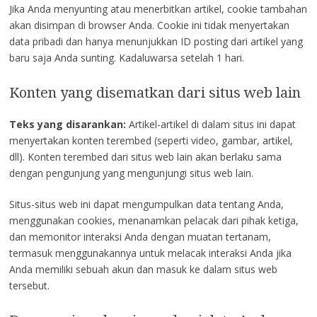
Jika Anda menyunting atau menerbitkan artikel, cookie tambahan
akan disimpan di browser Anda. Cookie ini tidak menyertakan
data pribadi dan hanya menunjukkan ID posting dari artikel yang
baru saja Anda sunting. Kadaluwarsa setelah 1 hari.
Konten yang disematkan dari situs web lain
Teks yang disarankan:
Artikel-artikel di dalam situs ini dapat
menyertakan konten terembed (seperti video, gambar, artikel,
dll). Konten terembed dari situs web lain akan berlaku sama
dengan pengunjung yang mengunjungi situs web lain.
Situs-situs web ini dapat mengumpulkan data tentang Anda,
menggunakan cookies, menanamkan pelacak dari pihak ketiga,
dan memonitor interaksi Anda dengan muatan tertanam,
termasuk menggunakannya untuk melacak interaksi Anda jika
Anda memiliki sebuah akun dan masuk ke dalam situs web
tersebut.