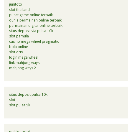
junitoto
slot thailand
pusat game online terbaik
dunia permainan online terbaik
permainan digital online terbaik
situs deposit via pulsa 10k
slot pemula
casino mega wheel pragmatic
bola online
slot qris
login mega wheel
link mahjong ways
mahjong ways 2
situs deposit pulsa 10k
slot
slot pulsa 5k
mahkotaslot