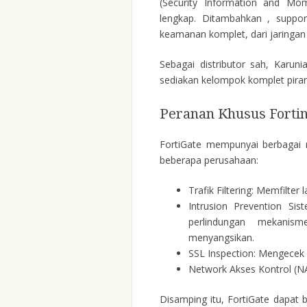
(Security Information and Mo
lengkap. Ditambahkan , suppor
keamanan komplet, dari jaringan
Sebagai distributor sah, Karuni
sediakan kelompok komplet pirant
Peranan Khusus Fortin
FortiGate mempunyai berbagai
beberapa perusahaan:
Trafik Filtering: Memfilter
Intrusion Prevention Si
perlindungan mekanism
menyangsikan.
SSL Inspection: Mengecek la
Network Akses Kontrol (NA
Disamping itu, FortiGate dapat 