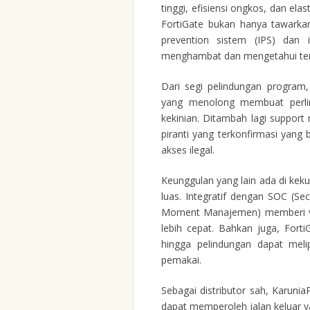
tinggi, efisiensi ongkos, dan ela
FortiGate bukan hanya tawarkan 
prevention sistem (IPS) dan 
menghambat dan mengetahui tero
Dari segi pelindungan program,
yang menolong membuat perlin
kekinian. Ditambah lagi support
piranti yang terkonfirmasi yang
akses ilegal.
Keunggulan yang lain ada di ke
luas. Integratif dengan SOC (Se
Moment Manajemen) memberi visi
lebih cepat. Bahkan juga, Fort
hingga pelindungan dapat meli
pemakai.
Sebagai distributor sah, Karuni
dapat memperoleh jalan keluar ya