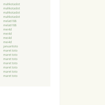
mahkotaslot
mahkotaslot
mahkotaslot
mahkotaslot
melati188
melati188
mei4d
mei4d
mei4d
mei4d
januaritoto
maret toto
maret toto
maret toto
maret toto
maret toto
maret toto
maret toto