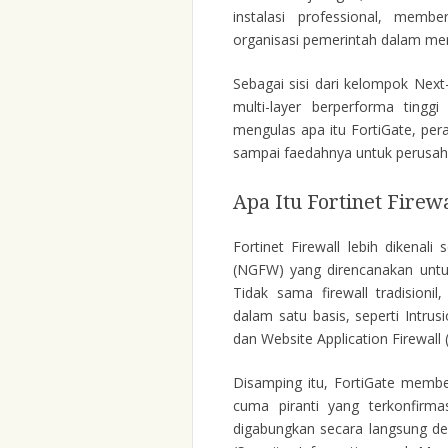
instalasi professional, memb
organisasi pemerintah dalam menj
Sebagai sisi dari kelompok Next
multi-layer berperforma tinggi
mengulas apa itu FortiGate, per
sampai faedahnya untuk perusah
Apa Itu Fortinet Firewa
Fortinet Firewall lebih dikenali
(NGFW) yang direncanakan untuk
Tidak sama firewall tradision
dalam satu basis, seperti Intrus
dan Website Application Firewall 
Disamping itu, FortiGate membe
cuma piranti yang terkonfirma
digabungkan secara langsung de