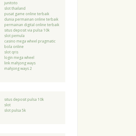
junitoto
slot thailand
pusat game online terbaik
dunia permainan online terbaik
permainan digital online terbaik
situs deposit via pulsa 10k
slot pemula
casino mega wheel pragmatic
bola online
slot qris
login mega wheel
link mahjong ways
mahjong ways 2
situs deposit pulsa 10k
slot
slot pulsa 5k