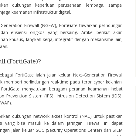
erikan dukungan keperluan perusahaan, lembaga, sampai
aga keamanan infrastruktur digital.
-Generation Firewall (NGFW), FortiGate tawarkan pelindungan
 dan efisiensi ongkos yang bersaing. Artikel berikut akan
anan khusus, langkah kerja, integratif dengan mekanisme lain,
aan.
ll (FortiGate)?
 sebagai FortiGate ialah jalan keluar Next-Generation Firewall
 memberi perlindungan real-time pada teror cyber kekinian.
il, FortiGate menyatukan beragam peranan keamanan hebat
ion Prevention Sistem (IPS), Intrusion Detection Sistem (IDS),
(WAF).
rikan dukungan network akses kontrol (NAC) untuk pastikan
si yang bisa masuk ke dalam jaringan. Firewall ini dapat
ngan jalan keluar SOC (Security Operations Center) dan SIEM